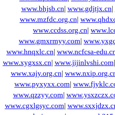
www.bhjsb.cn
|
www.gdjtjx.cn
|
www.mzfdc.org.cn
|
www.qhdxc
www.ccdss.org.cn
|
www.lc
www.gmxrmyy.com
|
www.yxgc
www.hnqxlc.cn
|
www.ncfcsa-edu.c
www.xygxsx.cn
|
www.jijinlvshi.com
www.xajy.org.cn
|
www.nxip.org.c
www.pyxyxx.com
|
www.fjyklc.
www.qzzyy.com
|
www.ysxzczx.
www.cgxlgsyc.com
|
www.sxxjdzx.c