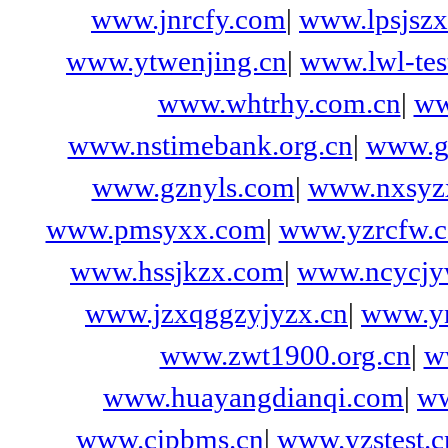
www.jnrcfy.com
|
www.lpsjsz
www.ytwenjing.cn
|
www.lwl-tes
www.whtrhy.com.cn
|
ww
www.nstimebank.org.cn
|
www.gi
www.gznyls.com
|
www.nxsyz
www.pmsyxx.com
|
www.yzrcfw.
www.hssjkzx.com
|
www.ncycjy
www.jzxqggzyjyzx.cn
|
www.y
www.zwt1900.org.cn
|
w
www.huayangdianqi.com
|
ww
www.cipbms.cn
|
www.yzstest.c