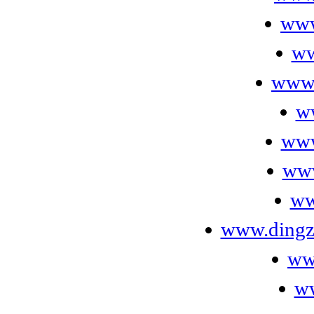
www
ww
www.
w
www
www
ww
www.dingzh
www
w