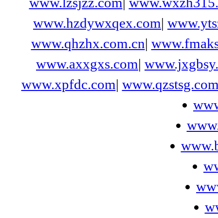
www.lzsjzz.com
|
www.wxzh315.
www.hzdywxqex.com
|
www.yts
www.qhzhx.com.cn
|
www.fmaks
www.axxgxs.com
|
www.jxgbsy
www.xpfdc.com
|
www.qzstsg.co
www
www.
www.b
ww
ww
ww