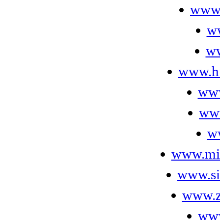
www.
w
ww
www.hu
www
www
w
www.mi
www.si
www.z
www