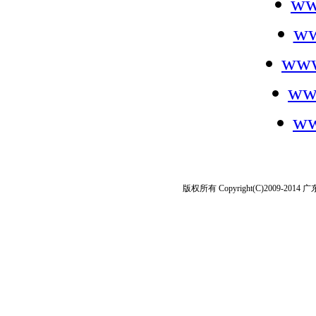
ww
ww
www
ww
ww
版权所有 Copyright(C)2009-2014 