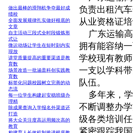
负责出租汽车
做出最棒的滑翔机争夺最好成
绩校
从业资格证培
全面发展规律扎实做好根底的
文章
广东运输高级
自主活动三段式全时段锻炼形
式让
拥有能容纳一
微运动场让学生在短时刻内实
现放
学校现有教师
讲堂质量提高的重要渠道是教
育数
一支以学科带
场景改造一批涵盖科创实践教
育数
队伍。
标签化问题校园树立完善的动
态流
多年来，学校
每一位学生构建起安稳班级办
理精
不断调整办学
除成果查询入学报名外渠道还
打造
级各类培训任
将大众关注度高运用频次高的
教育
紧密跟踪我国
构建育人长效机制推进根底教